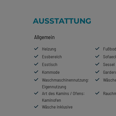
AUSSTATTUNG
Allgemein
Heizung
Fußbod
Essbereich
Sofaec
Esstisch
Sessel
Kommode
Garder
Waschmaschinennutzung
:
Wäsche
Eigennutzung
Art des Kamins / Ofens
:
Rauchm
Kaminofen
Wäsche inklusive