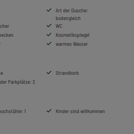
e
Art der Dusche
:
bodengleich
cher
WC
becken
Kosmetikspiegel
r
warmes Wasser
se
Strandkorb
der Parkplätze
: 2
hochstühle
: 1
Kinder sind willkommen