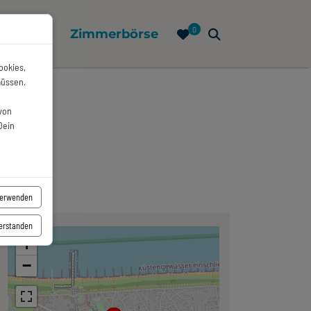
0
e
Infos
Zimmerbörse
ookies,
müssen.
von
Dein
verwenden
verstanden
+
−