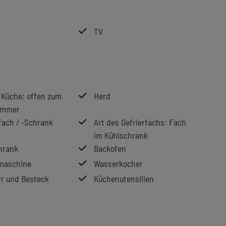
TV
r Küche
: offen zum
Herd
immer
fach / -Schrank
Art des Gefrierfachs
: Fach
im Kühlschrank
hrank
Backofen
maschine
Wasserkocher
rr und Besteck
Küchenutensilien