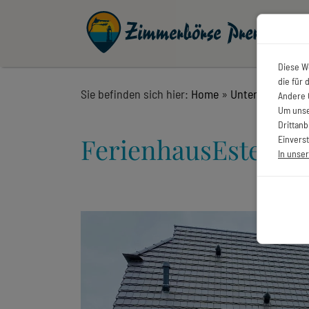
Diese W
die für
Sie befinden sich hier:
Home
»
Unterkünfte
»
F
Andere 
Um unse
Drittan
Ferienhaus
Estelle
Einverst
In unse