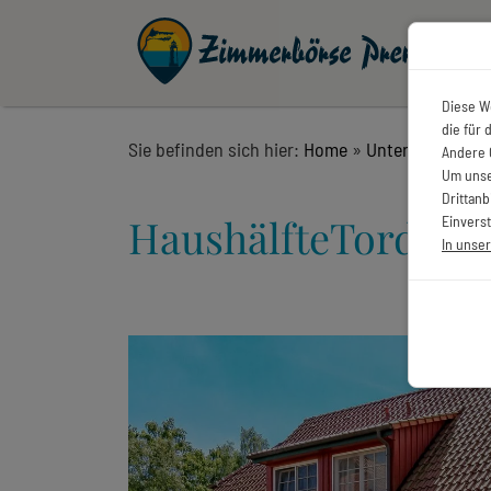
Diese W
die für
Sie befinden sich hier:
Home
»
Unterkünfte
»
H
Andere 
Um unse
Drittan
Haushälfte
Tordalk
Einverst
In unse