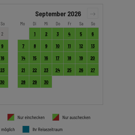
September
2026
So
Mo
Di
Mi
Do
Fr
Sa
So
2
1
2
3
4
5
6
9
7
8
9
10
11
12
13
16
14
15
16
17
18
19
20
23
21
22
23
24
25
26
27
30
28
29
30
Nur einchecken
Nur auschecken
t möglich
Ihr Reisezeitraum