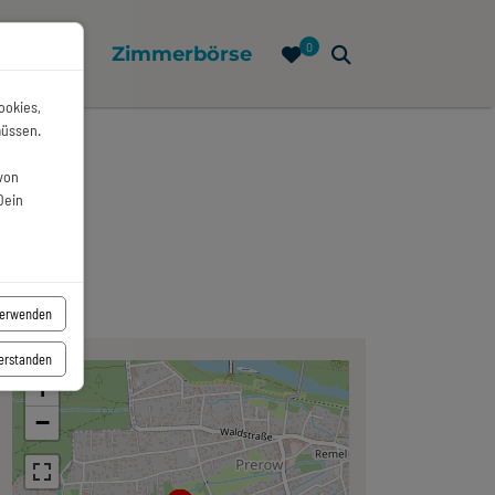
0
e
Infos
Zimmerbörse
ookies,
müssen.
von
Dein
verwenden
verstanden
+
−