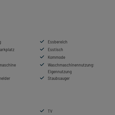
g
Essbereich
arkplatz
Esstisch
Kommode
maschine
Waschmaschinennutzung
:
Eigennutzung
elder
Staubsauger
TV