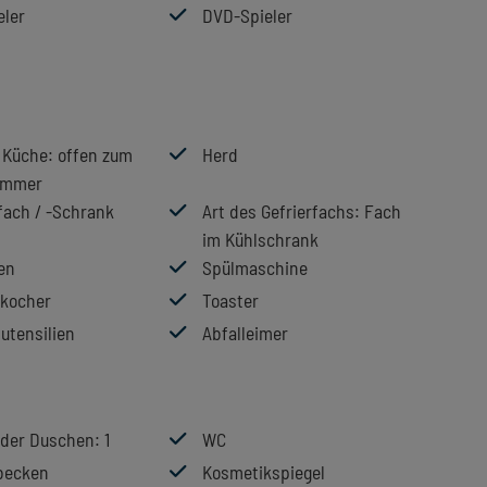
eler
DVD-Spieler
r Küche
: offen zum
Herd
immer
fach / -Schrank
Art des Gefrierfachs
: Fach
im Kühlschrank
en
Spülmaschine
kocher
Toaster
utensilien
Abfalleimer
 der Duschen
: 1
WC
becken
Kosmetikspiegel