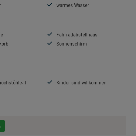
r
warmes Wasser
se
Fahrradabstellhaus
korb
Sonnenschirm
hochstühle
: 1
Kinder sind willkommen
n