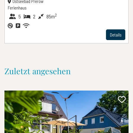
Ostseebad Prerow
Ferienhaus
2
5
2
85m
Details
Zuletzt angesehen