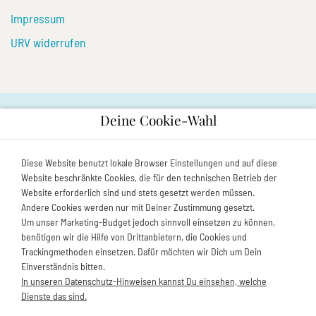
Impressum
URV widerrufen
NEWSLETTER
Deine Cookie-Wahl
Bleiben Sie auf dem Laufenden und abonnieren Sie unseren
Diese Website benutzt lokale Browser Einstellungen und auf diese
Newsletter.
Website beschränkte Cookies, die für den technischen Betrieb der
Website erforderlich sind und stets gesetzt werden müssen.
Andere Cookies werden nur mit Deiner Zustimmung gesetzt.
Um unser Marketing-Budget jedoch sinnvoll einsetzen zu können,
benötigen wir die Hilfe von Drittanbietern, die Cookies und
Trackingmethoden einsetzen. Dafür möchten wir Dich um Dein
Einverständnis bitten.
© Zimmerbörse Prerow | Ferienhäuser und
In unseren Datenschutz-Hinweisen kannst Du einsehen, welche
Dienste das sind.
Ferienwohnungen in Prerow |
2026